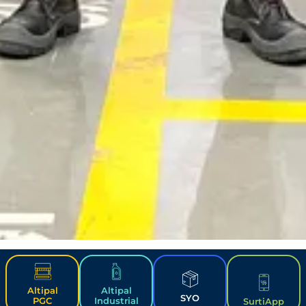
Altipal
Altipal
SYO
PGC
Industrial
SurtiApp